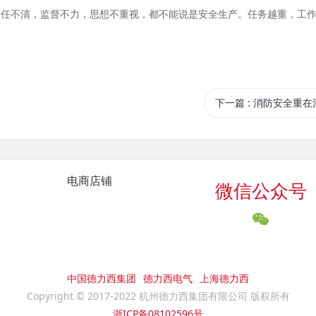
任不清，监督不力，思想不重视，都不能说是安全生产。任务越重，工
下一篇
: 消防安全重在
电商店铺
微信公众号
中国德力西集团
德力西电气
上海德力西
Copyright © 2017-2022 杭州德力西集团有限公司 版权所有
浙ICP备08102596号