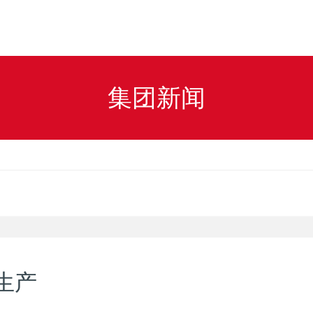
集团新闻
生产