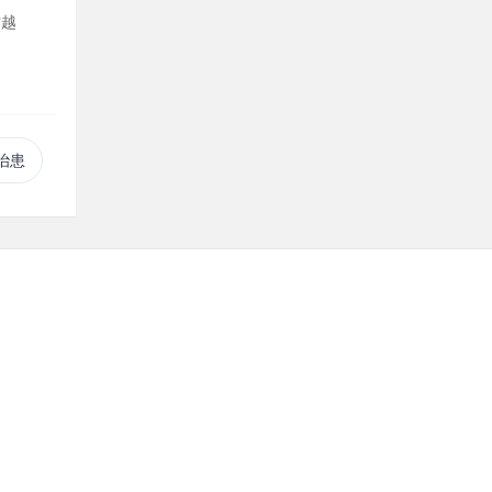
作越
治患