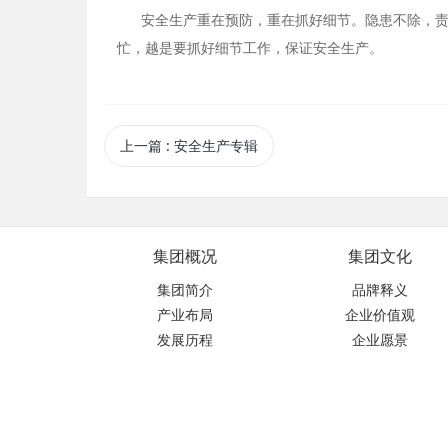
安全生产重在预防，重在抓好细节。隐患不除，责
忙，越是要抓好细节工作，保证安全生产。
上一篇
: 安全生产专辑
集团概况
集团文化
集团简介
品牌释义
产业布局
企业价值观
发展历程
企业愿景