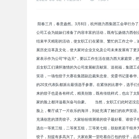
阳春三月，春意盎然。3月8日，杭州德力西集团工会举行办了2
公司工会为姐妹们准备了内容丰富的活动，既有弘扬德力西创
结束半天精彩的活动，使女职工们在紧张、繁忙的工作之中，
展历史沿革及文化，使大家对企业文化及公司未来发展有了更灵
家表示作为公司“半边天”，要以工作生活在德力西大家庭荣，
后女职工们满怀激情的为公司发展献言献策、送祝福，集团工
笑语，一场包饺子大赛在集团副总裁朱忠奎、党委书记姜春华
的20支代表队都派出最强选手参赛。在紧张的比赛中，选手
来的饺子也是各有样式，精美别致，既有传统样式，也出了太
家的脸上都洋溢着兴奋与自豪。
当然，女职工们此时还没忘了
脸上，餐厅成了一片欢乐的海洋，到处充满了她们的欢声笑语
充满创意的漂亮饺子。大家纷纷猜测谁的饺子最好看、谁饺子
选出一等奖三组，二等奖五组，三等奖七组，鼓励奖若干组并
饺子，别提有多高兴了。大家欢聚一堂吃着自己包的饺子，品