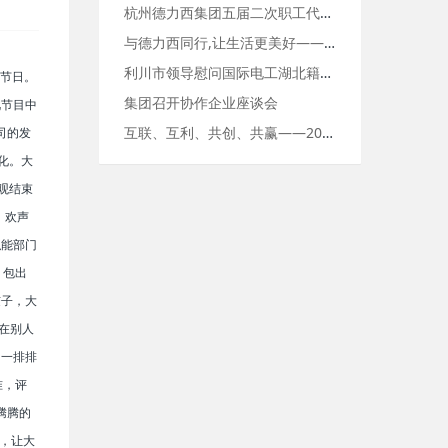
杭州德力西集团五届二次职工代表大会暨工会代表大会及2017杭
与德力西同行,让生活更美好——杭州德力西举行毅行活动
利川市领导慰问国际电工湖北籍员工
的节日。
集团召开协作企业座谈会
视节目中
互联、互利、共创、共赢——2018年杭德集团供应商大会圆满落
司的发
化。大
观结束
，欢声
职能部门
，包出
饺子，大
在别人
了一排排
准，评
腾腾的
，让大