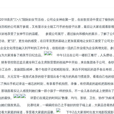
018喜庆“三•八”国际妇女节活动，公司众女神欢聚一堂，在欢歌笑语中度过了愉快
业历程的公司展厅参观，又有显示女士能工巧手的包饺子比赛，最后让大家在观看影
浓浓地享受了女神节日的温暖。
参观公司展厅，通过纵向和横向的展示，了解了公
动、更“活”、更生动的感受，在日常宣贯的基础上更加直观地让女职工接受了公司文
把企业文化理念融入到平时的工作中去，创造杭德一流的工作业绩为企业再增光彩。参
会为大家准备了精美节日纪念品。
中午12点在公司一楼职工餐厅，人头攒动
、财务管控部总监吕素珍和工会主席陈雷蕾的祝福声中开始，来自集团各子公司、各
们分工合作，发扬团队精神，整个包饺子过程精彩纷呈。来自不同地区的选手各出奇招
阳花、大元宝等一批形式各异的饺子显现出各个地方的风俗习惯差异。看着自己包的
掏出手机记录这一难忘的时刻，有拿着手机拍照、录像，有些调皮的趁机把面粉抹
。那场面着实让人感觉到她们像一群小孩子一样的快乐。不一会儿各自的桌上便摆出
包的最快。
评委们在规定的时间以“数量、均匀、形状、卫生、协作”为标
为她们颁发奖品。
比赛结束，一碗碗经自己之手做好的饺子端上桌，大家品尝着热
尝着大家庭的味道，享受着大家庭的温馨。
下午2点大家准时出发大地影院观影